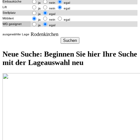
Einbauküche
ja
nein
egal
Lift
ja
nein
egal
Stellplatz
ja
egal
Möbliert
ja
nein
egal
WG geeignet
ja
egal
Rodenkirchen
ausgewählte Lage
Neue Suche: Beginnen Sie hier Ihre Suche
mit der Lageauswahl neu