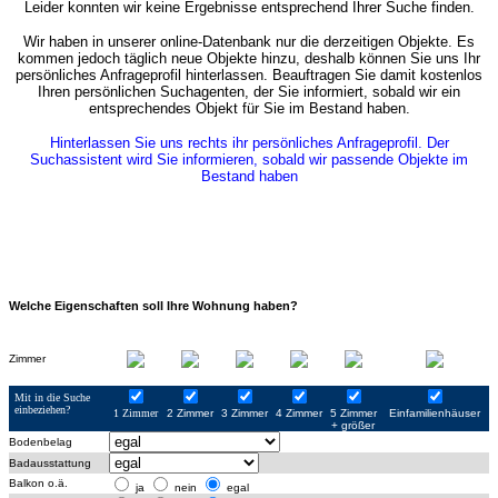
Leider konnten wir keine Ergebnisse entsprechend Ihrer Suche finden.
Wir haben in unserer online-Datenbank nur die derzeitigen Objekte. Es
kommen jedoch täglich neue Objekte hinzu, deshalb können Sie uns Ihr
persönliches Anfrageprofil hinterlassen. Beauftragen Sie damit kostenlos
Ihren persönlichen Suchagenten, der Sie informiert, sobald wir ein
entsprechendes Objekt für Sie im Bestand haben.
Hinterlassen Sie uns rechts ihr persönliches Anfrageprofil. Der
Suchassistent wird Sie informieren, sobald wir passende Objekte im
Bestand haben
Welche Eigenschaften soll Ihre Wohnung haben?
Zimmer
Mit in die Suche
einbeziehen?
1 Zimmer
2 Zimmer
3 Zimmer
4 Zimmer
5 Zimmer
Einfamilienhäuser
+ größer
Bodenbelag
Badausstattung
Balkon o.ä.
ja
nein
egal