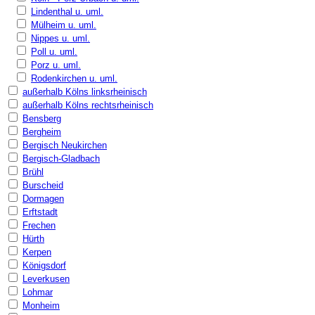
Lindenthal u. uml.
Mülheim u. uml.
Nippes u. uml.
Poll u. uml.
Porz u. uml.
Rodenkirchen u. uml.
außerhalb Kölns linksrheinisch
außerhalb Kölns rechtsrheinisch
Bensberg
Bergheim
Bergisch Neukirchen
Bergisch-Gladbach
Brühl
Burscheid
Dormagen
Erftstadt
Frechen
Hürth
Kerpen
Königsdorf
Leverkusen
Lohmar
Monheim