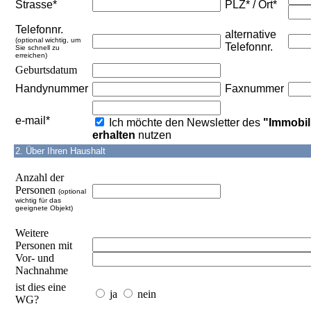
Strasse*
PLZ* / Ort*
Telefonnr.
alternative
(optional wichtig, um
Telefonnr.
Sie schnell zu
erreichen)
Geburtsdatum
Handynummer
Faxnummer
e-mail*
Ich möchte den Newsletter des
"Immobil
erhalten
nutzen
2. Über Ihren Haushalt
Anzahl der
Personen
(optional
wichtig für das
geeignete Objekt)
Weitere
Personen mit
Vor- und
Nachnahme
ist dies eine
ja
nein
WG?