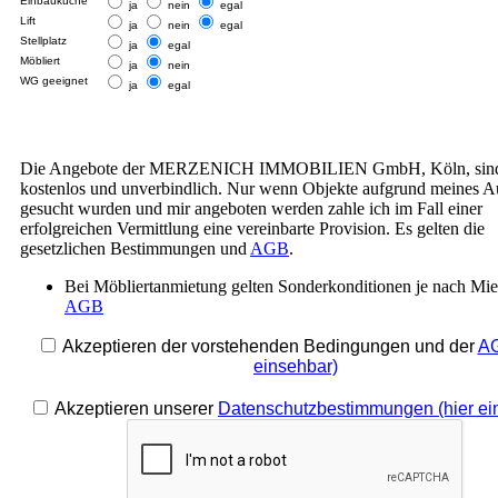
Einbauküche
ja
nein
egal
Lift
ja
nein
egal
Stellplatz
ja
egal
Möbliert
ja
nein
WG geeignet
ja
egal
Die Angebote der MERZENICH IMMOBILIEN GmbH, Köln, sind 
kostenlos und unverbindlich. Nur wenn Objekte aufgrund meines A
gesucht wurden und mir angeboten werden zahle ich im Fall einer
erfolgreichen Vermittlung eine vereinbarte Provision. Es gelten die
gesetzlichen Bestimmungen und
AGB
.
Bei Möbliertanmietung gelten Sonderkonditionen je nach Miet
AGB
Akzeptieren der vorstehenden Bedingungen und der
AG
einsehbar)
Akzeptieren unserer
Datenschutzbestimmungen (hier ei