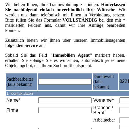
Wir helfen Ihnen, Ihre Traumwohnung zu finden.
Hinterlassen
Sie nachfolgend einfach unverbindlich Ihre Wünsche
. Wir
werden uns dann telefonisch mit Ihnen in Verbindung setzen.
Bitte füllen Sie das Formular
VOLLSTÄNDIG
bei den mit *
markierten Feldern aus, damit wir Ihre Anfrage bearbeiten
können.
Zusätzlich bieten wir Ihnen über unseren Immobilienagenten
folgenden Service an:
Sobald Sie das Feld
"Immobilien Agent"
markiert haben,
erhalten Sie solange Sie es wünschen, automatisch jedes neue
Objektangebot, das Ihrem Suchprofil entspricht.
Durchwahl
Sachbearbeiter
0221
(falls
(falls bekannt)
bekannt)
1. Kontaktdaten
Name*
Vorname
*
Branche /
Firma
Beruf
Arbeitgeber