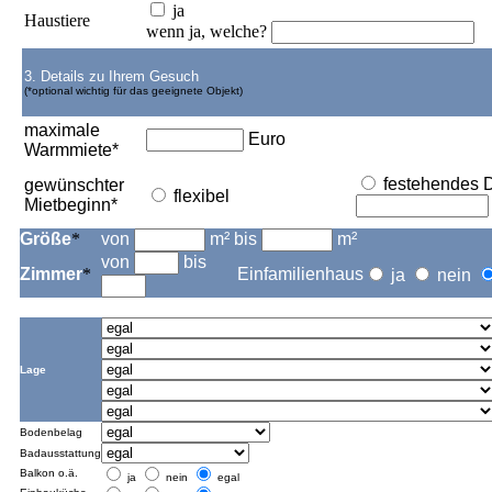
ja
Haustiere
wenn ja, welche?
3. Details zu Ihrem Gesuch
(*optional wichtig für das geeignete Objekt)
maximale
Euro
Warmmiete*
festehendes 
gewünschter
flexibel
Mietbeginn*
Größe
*
von
m² bis
m²
von
bis
Zimmer
*
Einfamilienhaus
ja
nein
Lage
Bodenbelag
Badausstattung
Balkon o.ä.
ja
nein
egal