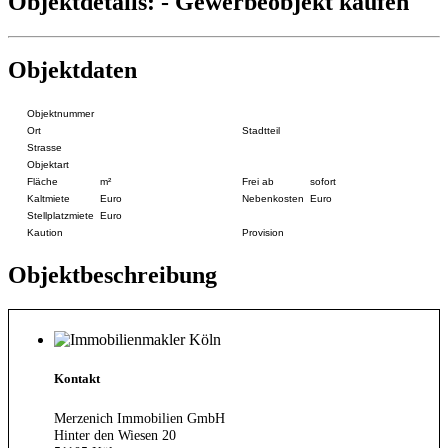
Objektdetails: - Gewerbeobjekt kaufen
Objektdaten
Objektnummer
Ort
Stadtteil
Strasse
Objektart
Fläche
m²
Frei ab
sofort
Kaltmiete
Euro
Nebenkosten
Euro
Stellplatzmiete
Euro
Kaution
Provision
Objektbeschreibung
Kontakt
Merzenich Immobilien GmbH
Hinter den Wiesen 20